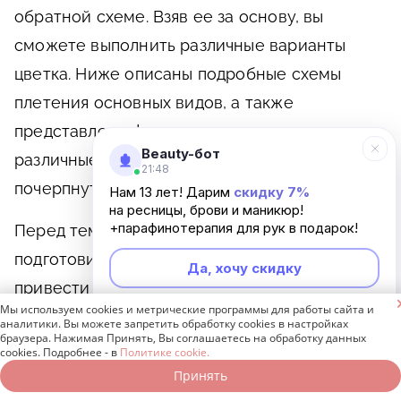
обратной схеме. Взяв ее за основу, вы
сможете выполнить различные варианты
цветка. Ниже описаны подробные схемы
плетения основных видов, а также
представлены фото, демонстрирующие
Beauty-бот
различные варианты. Надеемся, вы сможете
21:48
почерпнуть для себя что-то интересное.
Нам 13 лет! Дарим
скидку 7%
на ресницы, брови и маникюр!
+парафинотерапия для рук в подарок!
Перед тем как начинать плетение, нужно
подготовить все необходимые материалы и
Да, хочу скидку
привести в порядок волосы.

Мы используем cookies и метрические программы для работы сайта и
Неинтересно
аналитики. Вы можете запретить обработку cookies в настройках
Можете воспользоваться специальными
браузера. Нажимая Принять, Вы соглашаетесь на обработку данных
cookies. Подробнее - в
Политике cookie.
средствами в виде мусса или спрея.
Принять
Записаться онлайн
Позвонить бесплатно
Либо сбрызните волосы водой, чтобы