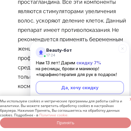
простагландина. Все эти компоненты
являются стимуляторами увеличения
волос, ускоряют деление клеток. Данный
препарат имеет противопоказания. Не
рекомендуется применять беременным
женщинам и детям до 18 лет. Является
Beauty-бот
17:24
профессиональным уходовым
Нам 13 лет! Дарим
скидку 7%
средством, поэтому купить его можно
на ресницы, брови и маникюр!
+парафинотерапия для рук в подарок!
только в фирменном магазине или у
косметологов. Стоимость – от 5 000 руб.
Да, хочу скидку

Гель Eyebrow Lipocils Expert Talika
.
Мы используем cookies и метрические программы для работы сайта и
Неинтересно
аналитики. Вы можете запретить обработку cookies в настройках
Произведен во Франции. В составе
браузера. Нажимая Принять, Вы соглашаетесь на обработку данных
cookies. Подробнее - в
Политике cookie.
стимулятора имеется зверобой, каштан,
Принять
Записаться онлайн
Позвонить бесплатно
крапива, гамамелис, аллантоин. Данные