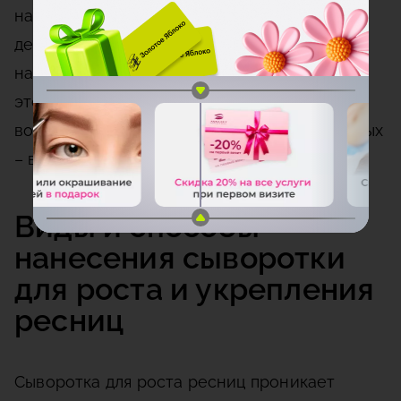
наращиванию ресниц или же соблазниться
дешевыми услугами на дому, есть риск
нанести вред даже здоровым волоскам. В
этом случае поможет сыворотка для
восстановления. Рейтинг самых эффективных
– в нашей статье.
Виды и способы
нанесения сыворотки
для роста и укрепления
ресниц
Сыворотка для роста ресниц проникает