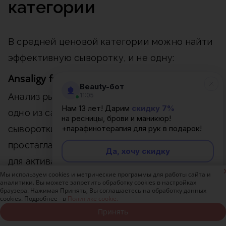
категории
В средней ценовой категории можно найти
эффективную сыворотку, и не одну:
Ansaligy for You
Beauty-бот
Анализ рынка показывает, что это средство –
11:05
Нам 13 лет! Дарим
скидку 7%
одно из самых действенных. В составе
на ресницы, брови и маникюр!
сыворотки – производное гормона
+парафинотерапия для рук в подарок!
простагландина. Его используют не только
Да, хочу скидку
для активации роста волосков, но и для

Мы используем cookies и метрические программы для работы сайта и
лечения глаукомы. Хотя препарат считается
Неинтересно
аналитики. Вы можете запретить обработку cookies в настройках
браузера. Нажимая Принять, Вы соглашаетесь на обработку данных
очень эффективным, но в его составе есть
cookies. Подробнее - в
Политике cookie.
компоненты, которые вызывают сомнение,
Принять
Записаться онлайн
Позвонить бесплатно
например, хлорфенезин и феноксиэтанол.