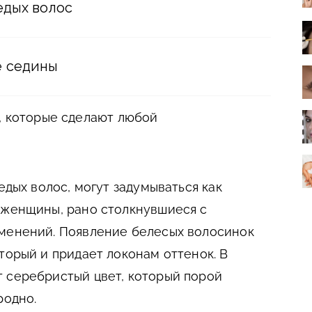
едых волос
е седины
, которые сделают любой
едых волос, могут задумываться как
 женщины, рано столкнувшиеся с
зменений. Появление белесых волосинок
торый и придает локонам оттенок. В
 серебристый цвет, который порой
родно.