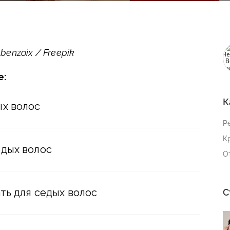
enzoix / Freepik
е:
К
х волос
Р
К
дых волос
О
ть для седых волос
С