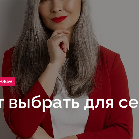
ровье
т выбрать для с