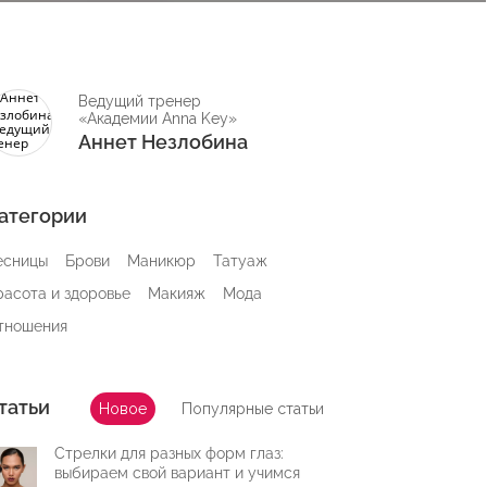
Ведущий тренер
«Академии Anna Key»
Аннет Незлобина
атегории
есницы
Брови
Маникюр
Татуаж
расота и здоровье
Макияж
Мода
тношения
татьи
Новое
Популярные статьи
Стрелки для разных форм глаз:
выбираем свой вариант и учимся