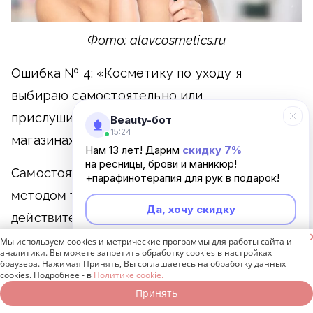
Фото: alavcosmetics.ru
Ошибка № 4: «Косметику по уходу я
выбираю самостоятельно или
прислушиваюсь к советам консультантов в
Beauty-бот
15:24
магазинах».
Нам 13 лет! Дарим
скидку 7%
на ресницы, брови и маникюр!
Самостоятельный подбор косметики
+парафинотерапия для рук в подарок!
методом тыка – большая ошибка. Если вам
Да, хочу скидку
действительно важно состояние кожи, ее

молодость и красота, обратитесь к
Мы используем cookies и метрические программы для работы сайта и
Неинтересно
аналитики. Вы можете запретить обработку cookies в настройках
профессиональному косметологу. Ведь при
браузера. Нажимая Принять, Вы соглашаетесь на обработку данных
cookies. Подробнее - в
Политике cookie.
болях в желудке вы идете к врачу, а не
Принять
Записаться онлайн
Позвонить бесплатно
назначаете себе лечение самостоятельно. С