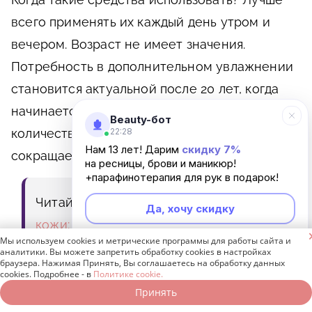
всего применять их каждый день утром и
вечером. Возраст не имеет значения.
Потребность в дополнительном увлажнении
становится актуальной после 20 лет, когда
начинается процесс возрастных изменений,
Beauty-бот
количество гиалуроновой кислоты
22:28
Нам 13 лет! Дарим
скидку 7%
сокращается, и его необходимо пополнять.
на ресницы, брови и маникюр!
+парафинотерапия для рук в подарок!
Читайте также:
Домашняя маска для
Да, хочу скидку
кожи: как выбрать подходящую

Мы используем cookies и метрические программы для работы сайта и
Неинтересно
аналитики. Вы можете запретить обработку cookies в настройках
браузера. Нажимая Принять, Вы соглашаетесь на обработку данных
Средства с антигликационным и
cookies. Подробнее - в
Политике cookie.
Принять
обновляющим действием
Записаться онлайн
Позвонить бесплатно