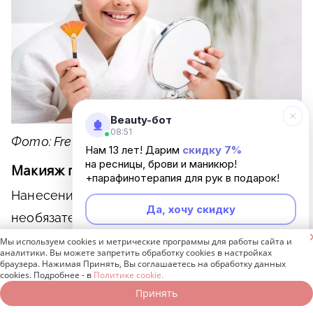
Beauty-бот
08:51
Фото: Freepik / Freepik
Нам 13 лет! Дарим
скидку 7%
на ресницы, брови и маникюр!
Макияж губ
+парафинотерапия для рук в подарок!
Нанесение кремовой цветной помады
Да, хочу скидку
необязательно. Достаточно будет бальзама

или масла с легким оттенком.
Мы используем cookies и метрические программы для работы сайта и
Неинтересно
аналитики. Вы можете запретить обработку cookies в настройках
браузера. Нажимая Принять, Вы соглашаетесь на обработку данных
cookies. Подробнее - в
Политике cookie.
Часто задаваемые
Принять
Записаться онлайн
Позвонить бесплатно