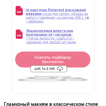
37 карточек Pinterest для каждой
девушки:
позы для селфи, образы на
работу/свидание, косметика WB с 5★
+ лайфхаки
Энциклопедия власти над
мужчинами: 50+ сигналов,
7 типов личности, слабости +
сценарии для любой ситуации
Уже скачали 8 679 человек
Гламурный макияж в классическом стиле