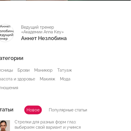
Ведущий тренер
«Академии Anna Key»
Аннет Незлобина
атегории
есницы
Брови
Маникюр
Татуаж
расота и здоровье
Макияж
Мода
тношения
татьи
Новое
Популярные статьи
Стрелки для разных форм глаз:
выбираем свой вариант и учимся