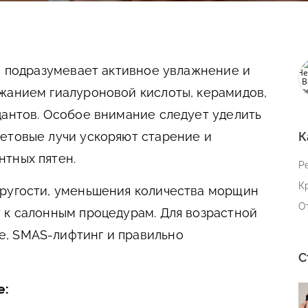
50 подразумевает активное увлажнение и
жанием гиалуроновой кислоты, керамидов,
дантов. Особое внимание следует уделить
етовые лучи ускоряют старение и
К
тных пятен.
Р
К
пругости, уменьшения количества морщин
О
 к салонным процедурам. Для возрастной
, SMAS-лифтинг и правильно
С
е: