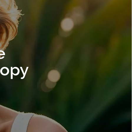
е
бору