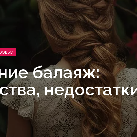
ровье
ние балаяж:
тва, недостатки