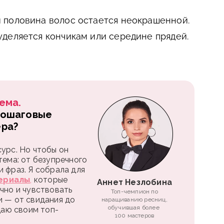
 половина волос остается неокрашенной.
деляется кончикам или середине прядей.
ема.
пошаговые
ера?
урс. Но чтобы он
тема: от безупречного
 фраз. Я собрала для
ериалы
,
которые
Аннет Незлобина
чно и чувствовать
Топ-чемпион по
и — от свидания до
наращиванию ресниц,
обучившая более
 даю своим топ-
100 мастеров