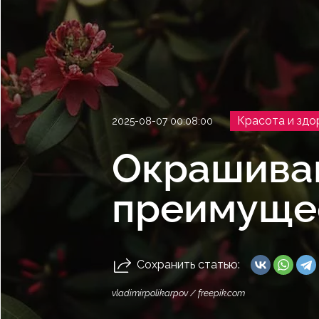
Красота и здо
2025-08-07 00:08:00
Окрашива
преимущес
Сохранить статью:
vladimirpolikarpov / freepik.com