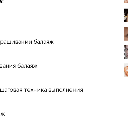
е:
крашивании балаяж
вания балаяж
ошаговая техника выполнения
яж