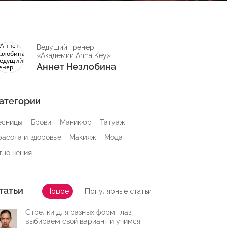
Ведущий тренер
«Академии Anna Key»
Аннет Незлобина
атегории
есницы
Брови
Маникюр
Татуаж
расота и здоровье
Макияж
Мода
тношения
татьи
Новое
Популярные статьи
Стрелки для разных форм глаз:
выбираем свой вариант и учимся