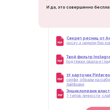
И да, это совершенно беспла
Секрет ресниц от Ан
носку 4 недели без к
Твой фильтр Instagr
подтяжки овала и глад
37 карточек Pintere
селфи, образы на раб
лайфхаки
Энциклопедия власти
7 типов личности, сл