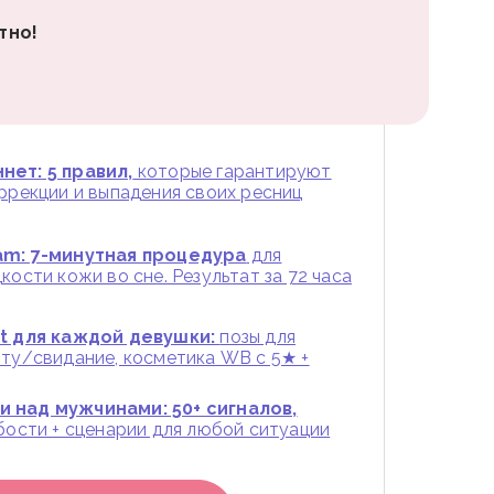
тно!
нет: 5 правил,
которые гарантируют
оррекции и выпадения своих ресниц
am: 7-минутная процедура
для
кости кожи во сне. Результат за 72 часа
st для каждой девушки:
позы для
оту/свидание, косметика WB с 5★ +
 над мужчинами: 50+ сигналов,
абости + сценарии для любой ситуации