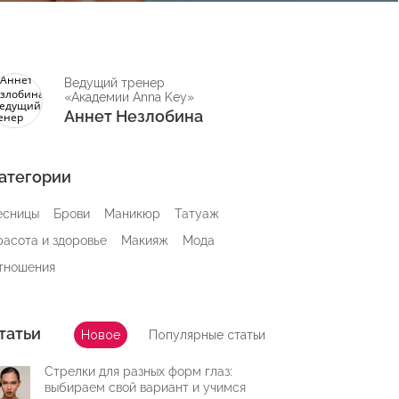
Ведущий тренер
«Академии Anna Key»
Аннет Незлобина
атегории
есницы
Брови
Маникюр
Татуаж
расота и здоровье
Макияж
Мода
тношения
татьи
Новое
Популярные статьи
Стрелки для разных форм глаз:
выбираем свой вариант и учимся