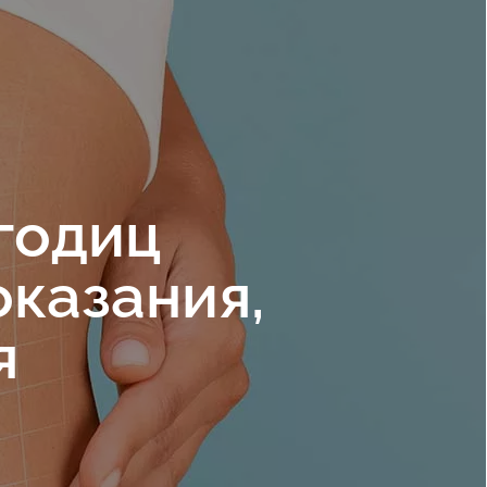
годиц
оказания,
я