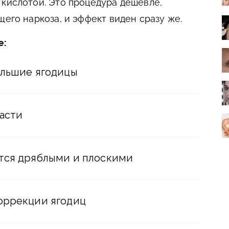
 кислотой. Это процедура дешевле,
щего наркоза, и эффект виден сразу же.
е:
ольшие ягодицы
асти
тся дряблыми и плоскими
оррекции ягодиц