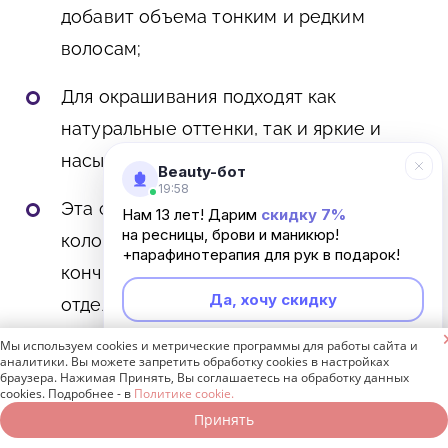
добавит объема тонким и редким
волосам;
Для окрашивания подходят как
натуральные оттенки, так и яркие и
насыщенные тона;
Beauty-бот
19:58
Эта стрижка хорошо примет
Нам 13 лет! Дарим
скидку 7%
на ресницы, брови и маникюр!
колорирование, сдержанное омбре на
+парафинотерапия для рук в подарок!
кончиках. Допустимо выделение
Да, хочу скидку
отдельных прядок;

Мы используем cookies и метрические программы для работы сайта и
Неинтересно
аналитики. Вы можете запретить обработку cookies в настройках
браузера. Нажимая Принять, Вы соглашаетесь на обработку данных
cookies. Подробнее - в
Политике cookie.
Принять
Записаться онлайн
Позвонить бесплатно