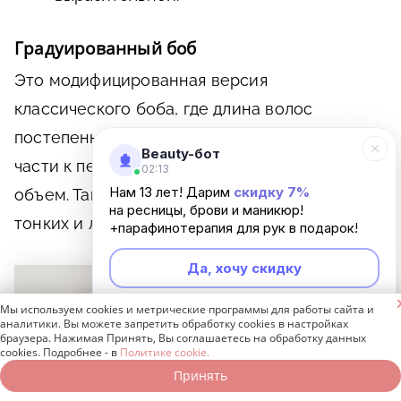
Градуированный боб
Это модифицированная версия
классического боба, где длина волос
постепенно уменьшается от затылочной
Beauty-бот
части к передней, создавая многослойность и
02:13
Нам 13 лет! Дарим
скидку 7%
объем. Такой вариант идеально подойдет для
на ресницы, брови и маникюр!
тонких и ломких волос.
+парафинотерапия для рук в подарок!
Да, хочу скидку

Мы используем cookies и метрические программы для работы сайта и
Неинтересно
аналитики. Вы можете запретить обработку cookies в настройках
браузера. Нажимая Принять, Вы соглашаетесь на обработку данных
cookies. Подробнее - в
Политике cookie.
Принять
Записаться онлайн
Позвонить бесплатно