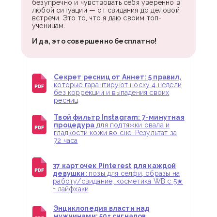
безупречно и чувствовать себя уверенно в
любой ситуации — от свидания до деловой
встречи. Это то, что я даю своим топ-
ученицам.
И да, это совершенно бесплатно!
Секрет ресниц от Аннет: 5 правил,
которые гарантируют носку 4 недели
без коррекции и выпадения своих
ресниц
Твой фильтр Instagram: 7-минутная
процедура
для подтяжки овала и
гладкости кожи во сне. Результат за
72 часа
37 карточек Pinterest для каждой
девушки:
позы для селфи, образы на
работу/свидание, косметика WB с 5★
+ лайфхаки
Энциклопедия власти над
мужчинами: 50+ сигналов,