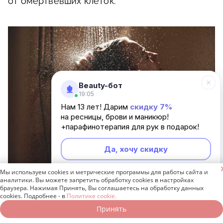
от омертвевших клеток.
Beauty-бот
19:05
Нам 13 лет! Дарим
скидку 7%
на ресницы, брови и маникюр!
+парафинотерапия для рук в подарок!
Да, хочу скидку

Мы используем cookies и метрические программы для работы сайта и
Неинтересно
Фото: amixstudio / freepik.com
аналитики. Вы можете запретить обработку cookies в настройках
браузера. Нажимая Принять, Вы соглашаетесь на обработку данных
cookies. Подробнее - в
Политике cookie.
Шаг 2
. Тщательно продезинфицируйте
Принять
Записаться онлайн
Позвонить бесплатно
область вросшего волоса антисептиком или