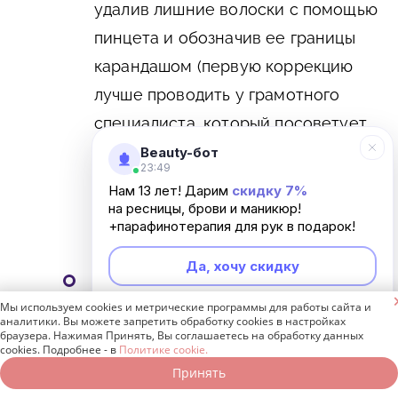
удалив лишние волоски с помощью
пинцета и обозначив ее границы
карандашом (первую коррекцию
лучше проводить у грамотного
специалиста, который посоветует
вам подходящий контур и даст
Beauty-бот
23:49
рекомендации по уходу, далее вы
Нам 13 лет! Дарим
скидку 7%
сможете поддерживать форму
на ресницы, брови и маникюр!
+парафинотерапия для рук в подарок!
самостоятельно);
Да, хочу скидку
хорошо расчесали брови

предназначенной для этого
Мы используем cookies и метрические программы для работы сайта и
Неинтересно
аналитики. Вы можете запретить обработку cookies в настройках
щеточкой;
браузера. Нажимая Принять, Вы соглашаетесь на обработку данных
cookies. Подробнее - в
Политике cookie.
Принять
Записаться онлайн
Позвонить бесплатно
с помощью карандаша или теней