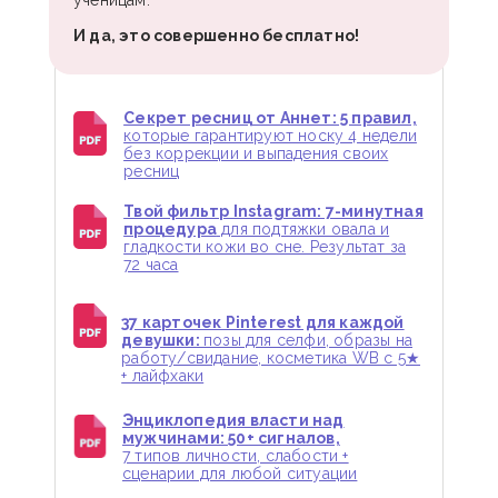
ученицам.
И да, это совершенно бесплатно!
Секрет ресниц от Аннет: 5 правил,
которые гарантируют носку 4 недели
без коррекции и выпадения своих
ресниц
Твой фильтр Instagram: 7-минутная
процедура
для подтяжки овала и
гладкости кожи во сне. Результат за
72 часа
37 карточек Pinterest для каждой
девушки:
позы для селфи, образы на
работу/свидание, косметика WB с 5★
+ лайфхаки
Энциклопедия власти над
мужчинами: 50+ сигналов,
7 типов личности, слабости +
сценарии для любой ситуации