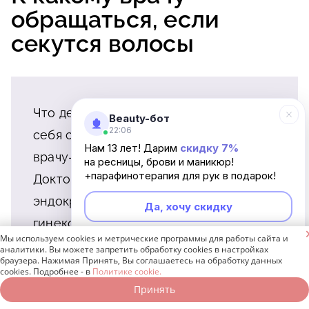
обращаться, если
секутся волосы
Что делать, если вы обнаружили у
Beauty-бот
22:06
себя секущиеся волосы? Обратитесь к
Нам 13 лет! Дарим
скидку 7%
врачу-дерматологу или к трихологу.
на ресницы, брови и маникюр!
+парафинотерапия для рук в подарок!
Доктор даст направление к терапевту,
эндокринологу, гастроэнтерологу,
Да, хочу скидку
гинекологу, в зависимости от того, чья

Мы используем cookies и метрические программы для работы сайта и
помощь понадобится конкретно вам.
Неинтересно
аналитики. Вы можете запретить обработку cookies в настройках
браузера. Нажимая Принять, Вы соглашаетесь на обработку данных
cookies. Подробнее - в
Политике cookie.
Принять
Записаться онлайн
Позвонить бесплатно