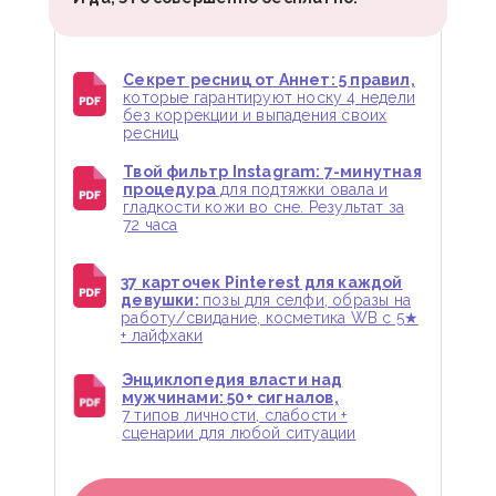
Секрет ресниц от Аннет: 5 правил,
которые гарантируют носку 4 недели
без коррекции и выпадения своих
ресниц
Твой фильтр Instagram: 7-минутная
процедура
для подтяжки овала и
гладкости кожи во сне. Результат за
72 часа
37 карточек Pinterest для каждой
девушки:
позы для селфи, образы на
работу/свидание, косметика WB с 5★
+ лайфхаки
Энциклопедия власти над
мужчинами: 50+ сигналов,
7 типов личности, слабости +
сценарии для любой ситуации