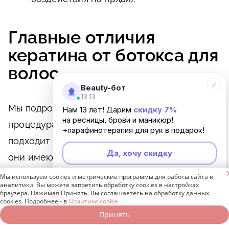
Главные отличия
кератина от ботокса для
волос
Beauty-бот
13:13
Мы подробно изучили вопрос о том, какая
Нам 13 лет! Дарим
скидку 7%
на ресницы, брови и маникюр!
процедура для волос – ботокс или кератин –
+парафинотерапия для рук в подарок!
подходит для разных целей. Как выяснилось,
Да, хочу скидку
они имеют отличия не только в наносимом

на волосы составе, но ещё и в технике.
Мы используем cookies и метрические программы для работы сайта и
Неинтересно
аналитики. Вы можете запретить обработку cookies в настройках
Основные пункты представлены в таблице.
браузера. Нажимая Принять, Вы соглашаетесь на обработку данных
cookies. Подробнее - в
Политике cookie.
Принять
Записаться онлайн
Позвонить бесплатно
Кератиновое
Бото