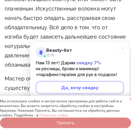
плачевным. Искусственные волокна могут
начать быстро опадать, расстраивая свою
обладательницу. Всё дело в том, что от
изгиба будет зависеть дальнейшее состояние
натуральных ресниц. Слишком большое
Beauty-бот
давление на них приводит к их истончению и
12:10
Нам 13 лет! Дарим
скидку 7%
обламыванию.
на ресницы, брови и маникюр!
+парафинотерапия для рук в подарок!
Мастер обязан знать не только все
Да, хочу скидку
существующие варианты изгибов по длине и
диаметру для наращенных ресниц, но и

Мы используем cookies и метрические программы для работы сайта и
Неинтересно
аналитики. Вы можете запретить обработку cookies в настройках
понимать целесообразность их применения в
браузера. Нажимая Принять, Вы соглашаетесь на обработку данных
cookies. Подробнее - в
Политике cookie.
том или ином случае. Если сделать
Принять
Записаться онлайн
Позвонить бесплатно
неудачный выбор, это может привести к