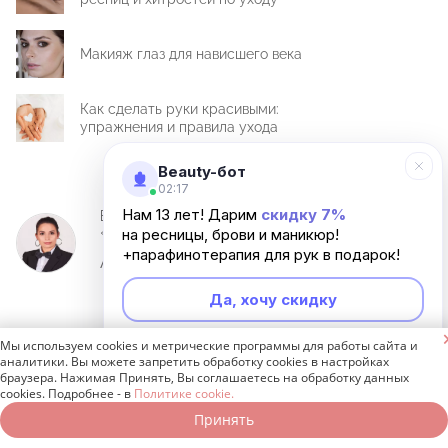
Макияж глаз для нависшего века
Как сделать руки красивыми:
упражнения и правила ухода
Beauty-бот
02:17
Нам 13 лет! Дарим
скидку 7%
Ведущий тренер
«Академии Anna Key»
на ресницы, брови и маникюр!
+парафинотерапия для рук в подарок!
Аннет Незлобина
Да, хочу скидку

Мы используем cookies и метрические программы для работы сайта и
Неинтересно
аналитики. Вы можете запретить обработку cookies в настройках
Читайте также:
браузера. Нажимая Принять, Вы соглашаетесь на обработку данных
cookies. Подробнее - в
Политике cookie.
Принять
Записаться онлайн
Позвонить бесплатно