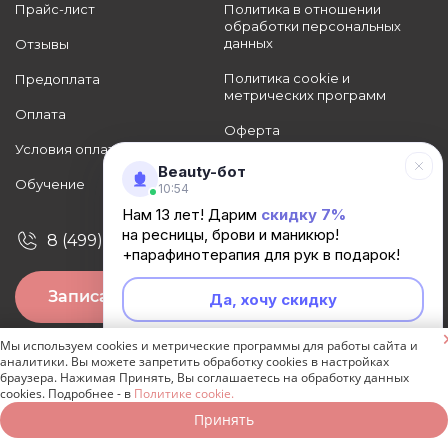
Прайс-лист
Политика в отношении
обработки персональных
данных
Отзывы
Политика cookie и
Предоплата
метрических программ
Оплата
Оферта
Условия оплаты
Карта сайта
Beauty-бот
Обучение
10:54
Нам 13 лет! Дарим
скидку 7%
на ресницы, брови и маникюр!
8 (499) 444-63-59
+парафинотерапия для рук в подарок!
Записаться онлайн
Да, хочу скидку

Мы используем cookies и метрические программы для работы сайта и
Неинтересно
аналитики. Вы можете запретить обработку cookies в настройках
Мы в соцсетях:
браузера. Нажимая Принять, Вы соглашаетесь на обработку данных
cookies. Подробнее - в
Политике cookie.
Принять
Записаться онлайн
Позвонить бесплатно