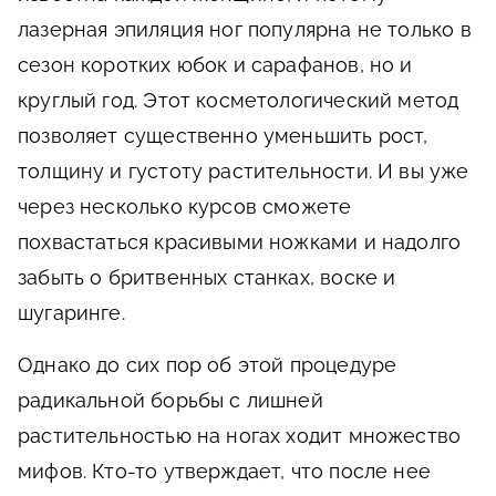
лазерная эпиляция ног популярна не только в
сезон коротких юбок и сарафанов, но и
круглый год. Этот косметологический метод
Осталось
Только до
10.08
позволяет существенно уменьшить рост,
13 сертификатов
толщину и густоту растительности. И вы уже
ДАРИМ
20 СЕРТИФИКАТОВ
В ЗОЛОТОЕ ЯБЛОКО НА 20 000₽
через несколько курсов сможете
И 5 ДРУГИХ ПОДАРКОВ!
похвастаться красивыми ножками и надолго
Выигрывает каждый участвующий!
забыть о бритвенных станках, воске и
шугаринге.
Однако до сих пор об этой процедуре
ЗАБРАТЬ ПОДАРОК
радикальной борьбы с лишней
Даю
согласие на обработку персональных данных
в соответствии
с условиями
Политики в отношении обработки персональных данных
растительностью на ногах ходит множество
Даю
согласие на получение рекламы и информационных сообщений
мифов. Кто-то утверждает, что после нее
Результаты прошлых розыгрышей
смотри
здесь