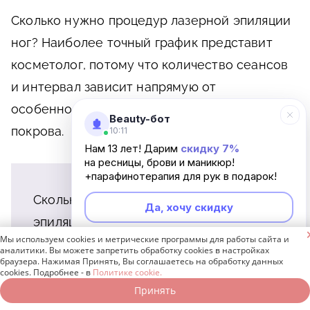
Сколько нужно процедур лазерной эпиляции
ног? Наиболее точный график представит
косметолог, потому что количество сеансов
и интервал зависит напрямую от
особенностей вашей кожи и волосяного
Beauty-бот
покрова.
10:11
Нам 13 лет! Дарим
скидку 7%
на ресницы, брови и маникюр!
+парафинотерапия для рук в подарок!
Сколько нужно сеансов лазерной
Да, хочу скидку
эпиляции ног, определяется

Мы используем cookies и метрические программы для работы сайта и
индивидуально. Но, как правило, курс
Неинтересно
аналитики. Вы можете запретить обработку cookies в настройках
браузера. Нажимая Принять, Вы соглашаетесь на обработку данных
включает 5–10 процедур,
cookies. Подробнее - в
Политике cookie.
периодичность которых – один раз в
Принять
Записаться онлайн
Позвонить бесплатно