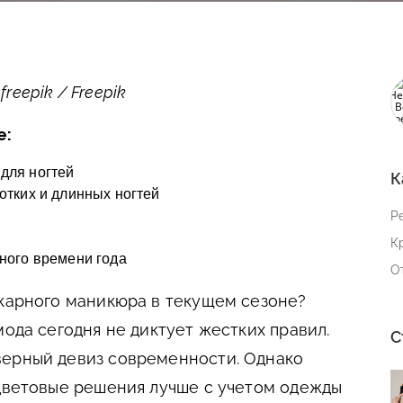
eepik / Freepik
е:
для ногтей
К
отких и длинных ногтей
Р
К
зного времени года
О
икарного маникюра в текущем сезоне?
мода сегодня не диктует жестких правил.
С
верный девиз современности. Однако
 цветовые решения лучше с учетом одежды