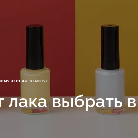
емя чтения:
10 минут
 лака выбрать в