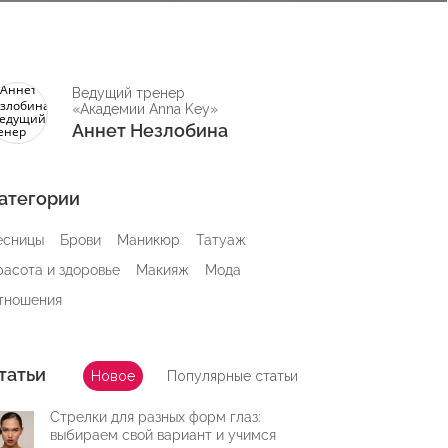
Ведущий тренер
«Академии Anna Key»
Аннет Незлобина
атегории
есницы
Брови
Маникюр
Татуаж
расота и здоровье
Макияж
Мода
тношения
татьи
Новое
Популярные статьи
Стрелки для разных форм глаз:
выбираем свой вариант и учимся