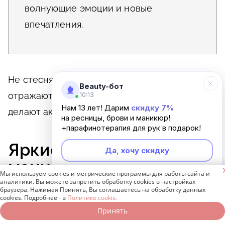
волнующие эмоции и новые
впечатления.
Не стесняйтесь искать те цвета, которые
Beauty-бот
отражают ваше внутреннее состояние и
10:13
Нам 13 лет! Дарим
скидку 7%
делают акцент на индивидуальности.
на ресницы, брови и маникюр!
+парафинотерапия для рук в подарок!
Яркие дизайны
Да, хочу скидку
маникюра 2025 года

Мы используем cookies и метрические программы для работы сайта и
Неинтересно
аналитики. Вы можете запретить обработку cookies в настройках
браузера. Нажимая Принять, Вы соглашаетесь на обработку данных
cookies. Подробнее - в
Политике cookie.
В 2025 году маникюрное искусство радует
Принять
Записаться онлайн
Позвонить бесплатно
глаз разнообразием ярких дизайнов ногтей.