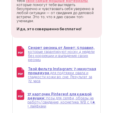
тебя
свои самые мощные материалы
,
которые помогут тебе выглядеть
безупречно и чувствовать себя уверенно в
любой ситуации — от свидания до деловой
встречи. Это то, что я даю своим топ-
ученицам.
И да, это совершенно бесплатно!
Секрет ресниц от Аннет: 5 правил,
которые гарантируют носку 4 недели
без коррекции и выпадения своих
ресниц
Твой фильтр Instagram: 7-минутная
процедура
для подтяжки овала и
гладкости кожи во сне. Результат за
72 часа
37 карточек Pinterest для каждой
девушки:
позы для селфи, образы на
работу/свидание, косметика WB с 5★
+ лайфхаки