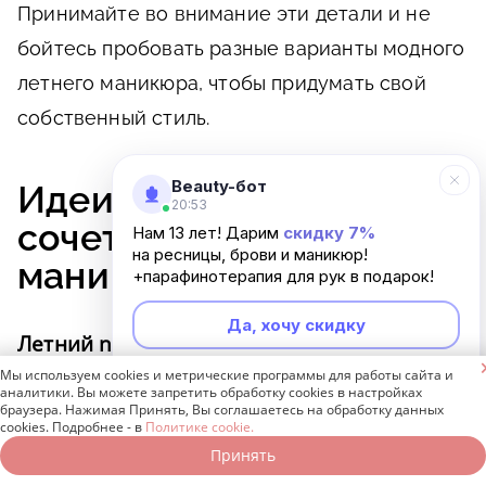
Принимайте во внимание эти детали и не
бойтесь пробовать разные варианты модного
летнего маникюра, чтобы придумать свой
собственный стиль.
Beauty-бот
Идеи цветовых
20:53
сочетаний для летнего
Нам 13 лет! Дарим
скидку 7%
на ресницы, брови и маникюр!
маникюра
+парафинотерапия для рук в подарок!
Да, хочу скидку
Летний nude

Мы используем cookies и метрические программы для работы сайта и
Ключевым фактором в красивом летнем
Неинтересно
аналитики. Вы можете запретить обработку cookies в настройках
браузера. Нажимая Принять, Вы соглашаетесь на обработку данных
маникюре является ухоженный вид ногтей.
cookies. Подробнее - в
Политике cookie.
Нюдовые лаки прекрасно справляются с этой
Принять
Записаться онлайн
Позвонить бесплатно