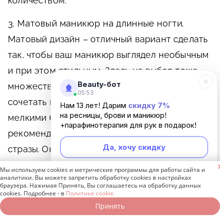
количеством.
3. Матовый маникюр на длинные ногти.
Матовый дизайн – отличный вариант сделать
так, чтобы ваш маникюр выглядел необычным
и при этом стильным. Здесь на выбор тоже
Beauty-бот
множество цветов и текстур. Можно
05:53
сочетать матовый тон со слюдой или
Нам 13 лет! Дарим
скидку 7%
на ресницы, брови и маникюр!
мелкими блестками. Мастера маникюра не
+парафинотерапия для рук в подарок!
рекомендуют добавлять в этом случае
Да, хочу скидку
стразы. Они абсолютно не сочетаются с
матовым покрытием.

Мы используем cookies и метрические программы для работы сайта и
Неинтересно
аналитики. Вы можете запретить обработку cookies в настройках
браузера. Нажимая Принять, Вы соглашаетесь на обработку данных
4. Идеи с нежным текстурным маникюром
cookies. Подробнее - в
Политике cookie.
на длинные ногти.
Отлично дополнит
Принять
Записаться онлайн
Позвонить бесплатно
маникюр такой элемент дизайна, как