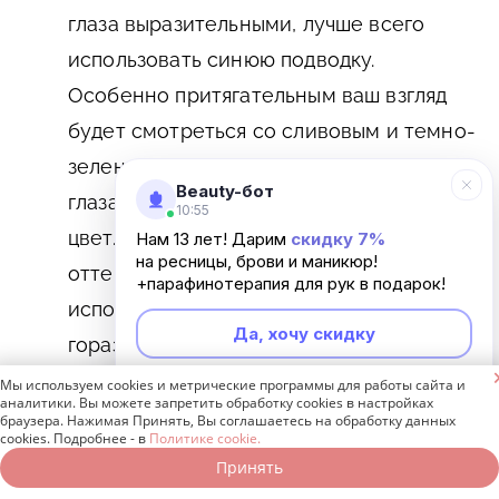
глаза выразительными, лучше всего
использовать синюю подводку.
Особенно притягательным ваш взгляд
будет смотреться со сливовым и темно-
зеленым тоном. Кроме того, таким
Beauty-бот
глазам подходит бирюзовый и лиловый
10:55
цвет. Если найти подводку необходимого
Нам 13 лет! Дарим
скидку 7%
на ресницы, брови и маникюр!
оттенка не удается, то смело
+парафинотерапия для рук в подарок!
используйте тени, ведь палитра у них
Да, хочу скидку
гораздо шире. Аккуратно растушуйте

штрихи, чтобы получить красивый
Мы используем cookies и метрические программы для работы сайта и
Неинтересно
аналитики. Вы можете запретить обработку cookies в настройках
эффект и сделать глаза красивыми и
браузера. Нажимая Принять, Вы соглашаетесь на обработку данных
cookies. Подробнее - в
Политике cookie.
притягательными.
Принять
Записаться онлайн
Позвонить бесплатно