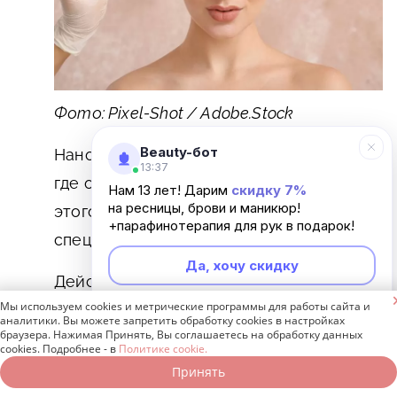
Фото: Pixel-Shot / Adobe.Stock
Beauty-бот
Наносите штрихи только в тех местах,
13:37
где очевидно просвечивает кожа. После
Нам 13 лет! Дарим
скидку 7%
на ресницы, брови и маникюр!
этого пройдитесь по бровям
+парафинотерапия для рук в подарок!
специальной щеточкой для растушевки.
Да, хочу скидку
Действуя так, вы получите естественный

Мы используем cookies и метрические программы для работы сайта и
результат, который не будет бросаться в
Неинтересно
аналитики. Вы можете запретить обработку cookies в настройках
браузера. Нажимая Принять, Вы соглашаетесь на обработку данных
глаза, а брови будут выглядеть
cookies. Подробнее - в
Политике cookie.
объемнее. Не забывайте «размазывать»
Принять
Записаться онлайн
Позвонить бесплатно
яркие штрихи и явные места нанесения