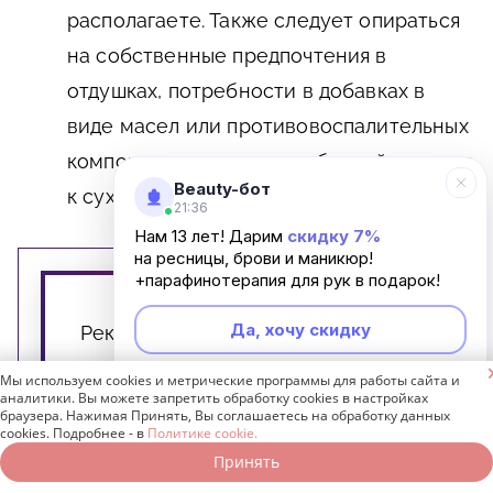
располагаете. Также следует опираться
на собственные предпочтения в
отдушках, потребности в добавках в
виде масел или противовоспалительных
компонентов, если кожа бровей склонна
Beauty-бот
к сухости, шелушению либо высыпаниям.
21:36
Нам 13 лет! Дарим
скидку 7%
на ресницы, брови и маникюр!
+парафинотерапия для рук в подарок!
Да, хочу скидку
Рекомендуем к прочтению:

Мы используем cookies и метрические программы для работы сайта и
Шелушатся брови: симптомы,
Неинтересно
аналитики. Вы можете запретить обработку cookies в настройках
браузера. Нажимая Принять, Вы соглашаетесь на обработку данных
причины и методы лечения
cookies. Подробнее - в
Политике cookie.
Принять
Записаться онлайн
Позвонить бесплатно
Стрелки для нависшего века