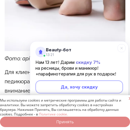
Beauty-бот
13:21
Фото: apichsn / Freepik
Нам 13 лет! Дарим
скидку 7%
на ресницы, брови и маникюр!
Для клиентов с гипергидрозом процедура
+парафинотерапия для рук в подарок!
педикюра осуществляется с особым
Да, хочу скидку
вниманием и в несколько этапов:

Мы используем cookies и метрические программы для работы сайта и
Неинтересно
аналитики. Вы можете запретить обработку cookies в настройках
Начинаем с очистки стоп от загрязнений.
браузера. Нажимая Принять, Вы соглашаетесь на обработку данных
cookies. Подробнее - в
Политике cookie.
Можно применить тоник для очищения и
Принять
Записаться онлайн
Позвонить бесплатно
увлажнения кожи, который помогает