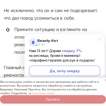
Не исключено, что он и сам не подозревает,
что дал повод усомниться в себе.
Примите ситуацию и взгляните на
отношения по-новому. Если повод для
Beauty-бот
ревности действительно есть, то
17:37
Нам 13 лет! Дарим
скидку 7%
посмотрите правде в глаза.
на ресницы, брови и маникюр!
+парафинотерапия для рук в подарок!
Главный совет:
нужно не избавляться от
Да, хочу скидку
ревности к мужу или парню, а решать

Мы используем cookies и метрические программы для работы сайта и
проблемы, которые действительно есть в
Неинтересно
аналитики. Вы можете запретить обработку cookies в настройках
браузера. Нажимая Принять, Вы соглашаетесь на обработку данных
ваших отношениях.
cookies. Подробнее - в
Политике cookie.
Принять
Записаться онлайн
Позвонить бесплатно