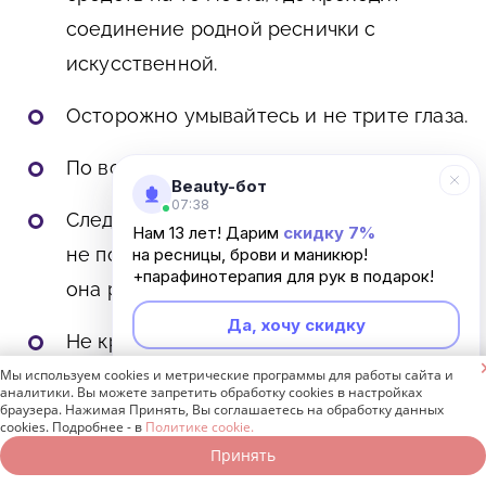
соединение родной реснички с
искусственной.
Осторожно умывайтесь и не трите глаза.
По возможности не плачьте.
Beauty-бот
07:38
Следите, чтобы на наращенные ресницы
Нам 13 лет! Дарим
скидку 7%
не попадала морская вода, потому что
на ресницы, брови и маникюр!
+парафинотерапия для рук в подарок!
она разрушает клей.
Да, хочу скидку
Не красьте новые ресницы, в этом нет

особой необходимости, ведь у них и так
Мы используем cookies и метрические программы для работы сайта и
Неинтересно
аналитики. Вы можете запретить обработку cookies в настройках
достаточный объем и насыщенный цвет.
браузера. Нажимая Принять, Вы соглашаетесь на обработку данных
cookies. Подробнее - в
Политике cookie.
Принять
Записаться онлайн
Позвонить бесплатно
Если у вас появились неприятные