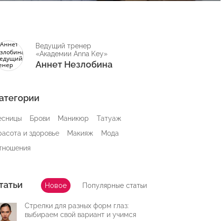
Ведущий тренер
«Академии Anna Key»
Аннет Незлобина
атегории
есницы
Брови
Маникюр
Татуаж
расота и здоровье
Макияж
Мода
тношения
татьи
Новое
Популярные статьи
Стрелки для разных форм глаз:
выбираем свой вариант и учимся