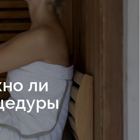
но ли
цедуры