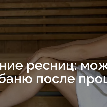
ие ресниц: мож
баню после про