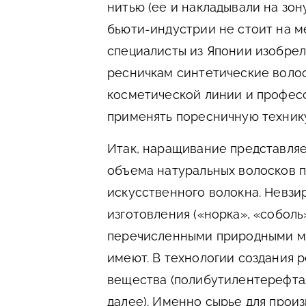
нитью (ее и накладывали на зон
бьюти-индустрии не стоит на ме
специалисты из Японии изобре
ресничкам синтетические волос
косметической линии и профес
применять поресничную технику
Итак, наращивание представляе
объема натуральных волосков 
искусственного волокна. Невзи
изготовления («норка», «соболь
перечисленными природными м
имеют. В технологии создания
вещества (полибутилентерефтал
далее). Именно сырье для прои