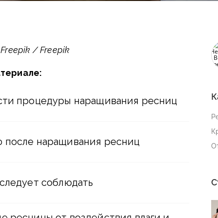
reepik / Freepik
атериале:
К
сти процедуры наращивания ресниц
Р
К
ю после наращивания ресниц
О
 следует соблюдать
С
е ресницы от воздействия влаги и