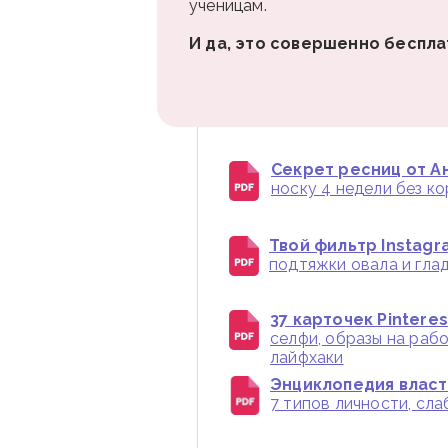
ученицам.
И да, это совершенно беспла
Секрет ресниц от Ан
носку 4 недели без к
Твой фильтр Instagr
подтяжки овала и глад
37 карточек Pintere
селфи, образы на раб
лайфхаки
Энциклопедия власти
7 типов личности, сл