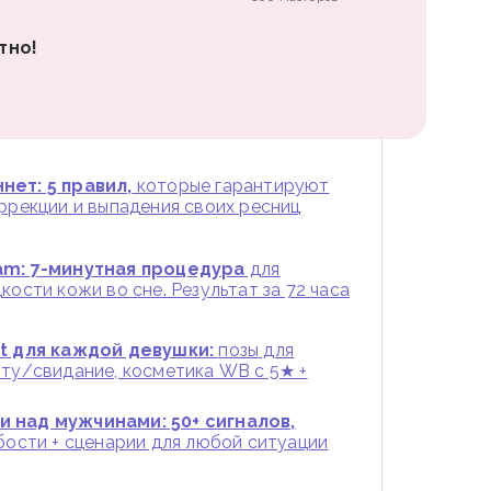
тно!
нет: 5 правил,
которые гарантируют
оррекции и выпадения своих ресниц
am: 7-минутная процедура
для
кости кожи во сне. Результат за 72 часа
st для каждой девушки:
позы для
оту/свидание, косметика WB с 5★ +
 над мужчинами: 50+ сигналов,
абости + сценарии для любой ситуации