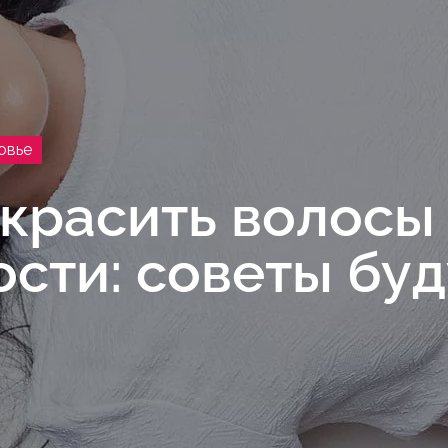
овье
красить волосы
сти: советы бу