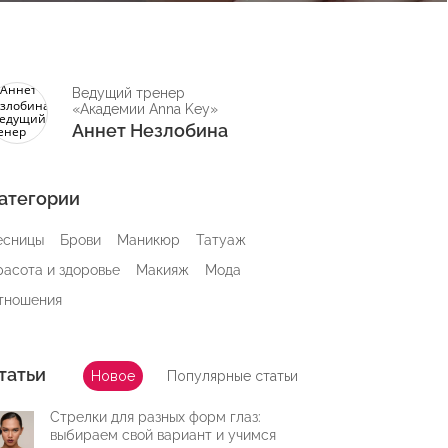
Ведущий тренер
«Академии Anna Key»
Аннет Незлобина
атегории
есницы
Брови
Маникюр
Татуаж
расота и здоровье
Макияж
Мода
тношения
татьи
Новое
Популярные статьи
Стрелки для разных форм глаз:
выбираем свой вариант и учимся