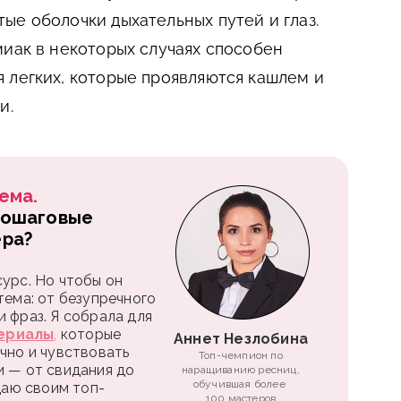
ые оболочки дыхательных путей и глаз.
миак в некоторых случаях способен
 легких, которые проявляются кашлем и
и.
ема.
пошаговые
ера?
урс. Но чтобы он
тема: от безупречного
 фраз. Я собрала для
ериалы
,
которые
Аннет Незлобина
чно и чувствовать
Топ-чемпион по
и — от свидания до
наращиванию ресниц,
обучившая более
 даю своим топ-
100 мастеров