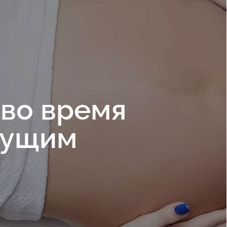
 во время
дущим