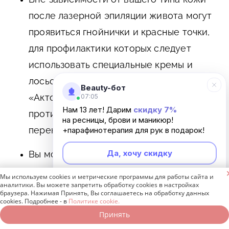
после лазерной эпиляции живота могут
проявиться гнойнички и красные точки,
для профилактики которых следует
использовать специальные кремы и
лосьоны («Хлоргексидин», «Солкосерил»,
Beauty-бот
«Актовегин» и так далее), также для
07:05
Нам 13 лет! Дарим
скидку 7%
протираний покраснений подойдут
на ресницы, брови и маникюр!
перекись водорода или спирт.
+парафинотерапия для рук в подарок!
Да, хочу скидку
Вы можете сами приготовить
противовоспалительный состав, смешав

Мы используем cookies и метрические программы для работы сайта и
Неинтересно
аналитики. Вы можете запретить обработку cookies в настройках
увлажняющий крем с вытяжкой из
браузера. Нажимая Принять, Вы соглашаетесь на обработку данных
cookies. Подробнее - в
Политике cookie.
ромашки и календулы. Также хорошим
Принять
Записаться онлайн
Позвонить бесплатно
противовоспалительным средством