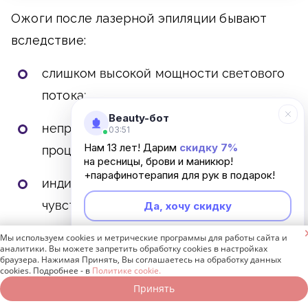
Ожоги после лазерной эпиляции бывают
вследствие:
слишком высокой мощности светового
потока;
Beauty-бот
неправильной техники проведения
03:51
Нам 13 лет! Дарим
скидку 7%
процедуры;
на ресницы, брови и маникюр!
+парафинотерапия для рук в подарок!
индивидуальной реакции и повышенной
чувствительности кожи.
Да, хочу скидку

Мы используем cookies и метрические программы для работы сайта и
Неинтересно
Аллергия на лазер проявляется в виде:
аналитики. Вы можете запретить обработку cookies в настройках
браузера. Нажимая Принять, Вы соглашаетесь на обработку данных
cookies. Подробнее - в
Политике cookie.
сыпи;
Принять
Записаться онлайн
Позвонить бесплатно