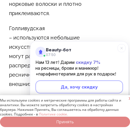
норковые волоски и плотно
приклеиваются.
Голливудская
– используются небольшие
искусственные пучки, которые
Beauty-бот
07:50
могут равномерно
Нам 13 лет! Дарим
скидку 7%
распределяться по всей длине
на ресницы, брови и маникюр!
+парафинотерапия для рук в подарок!
ресничного края либо у
внешних уголков глаз.
Да, хочу скидку

Мы используем cookies и метрические программы для работы сайта и
Неинтересно
аналитики. Вы можете запретить обработку cookies в настройках
браузера. Нажимая Принять, Вы соглашаетесь на обработку данных
Независимо от того, какой вид процедуры
cookies. Подробнее - в
Политике cookie.
выберет клиент, никаких дискомфортных
Принять
Записаться онлайн
Позвонить бесплатно