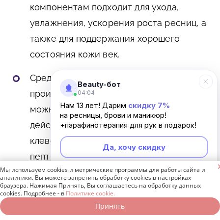
компонентам подходит для ухода,
увлажнения, ускорения роста ресниц, а
также для поддержания хорошего
состояния кожи век.
Средство Faberlic Expert от известного
Beauty-бот
производителя косметики, которую
04:04
Нам 13 лет! Дарим
скидку 7%
можно купить по каталогу. Среди
на ресницы, брови и маникюр!
действующих компонентов — экстракты
+парафинотерапия для рук в подарок!
клевера, зверобоя, шелка и комплекс
Да, хочу скидку
пептидов.

Мы используем cookies и метрические программы для работы сайта и
Неинтересно
аналитики. Вы можете запретить обработку cookies в настройках
В основе бальзама MinoX ML Eyelash
браузера. Нажимая Принять, Вы соглашаетесь на обработку данных
cookies. Подробнее - в
Политике cookie.
Growth коралл с добавлением
Принять
Записаться онлайн
Позвонить бесплатно
пантенола. В инструкции говорится, что