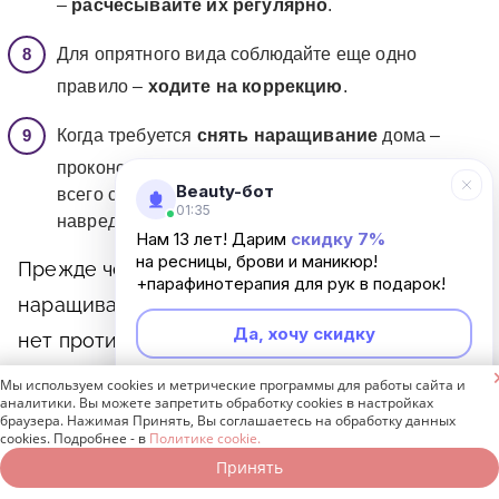
–
расчесывайте их регулярно
.
Для опрятного вида соблюдайте еще одно
правило –
ходите на коррекцию
.
Когда требуется
снять наращивание
дома –
проконсультируйтесь с мастером, как это лучше
Beauty-бот
всего сделать в вашем случае, иначе
01:35
навредите натуральным волоскам.
Нам 13 лет! Дарим
скидку 7%
на ресницы, брови и маникюр!
Прежде чем решиться на процедуру
+парафинотерапия для рук в подарок!
наращивания ресниц, убедитесь, что у вас
Да, хочу скидку
нет противопоказаний. Нельзя идти в салон,
если есть аллергия, раздражение или

Мы используем cookies и метрические программы для работы сайта и
Неинтересно
аналитики. Вы можете запретить обработку cookies в настройках
заболевание глаз (конъюктивит, ячмень) или
браузера. Нажимая Принять, Вы соглашаетесь на обработку данных
cookies. Подробнее - в
Политике cookie.
век.
Принять
Записаться онлайн
Позвонить бесплатно