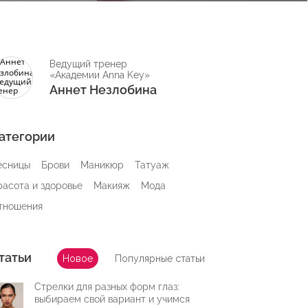
Ведущий тренер
«Академии Anna Key»
Аннет Незлобина
атегории
есницы
Брови
Маникюр
Татуаж
расота и здоровье
Макияж
Мода
тношения
татьи
Новое
Популярные статьи
Стрелки для разных форм глаз:
выбираем свой вариант и учимся