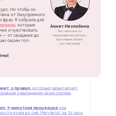
урс. Но чтобы он
тема: от безупречного
 фраз. Я собрала для
ериалы
,
которые
Аннет Незлобина
чно и чувствовать
Топ-чемпион по
и — от свидания до
наращиванию ресниц,
обучившая более
 даю своим топ-
100 мастеров
тно!
нет: 5 правил,
которые гарантируют
оррекции и выпадения своих ресниц
am: 7-минутная процедура
для
кости кожи во сне. Результат за 72 часа