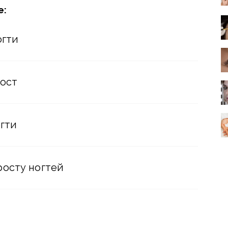
е:
огти
ост
огти
осту ногтей