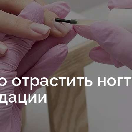
о отрастить ногт
дации