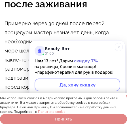
после заживания
Примерно через 30 дней после первой
процедуры мастер назначает день, когда
необходимо прийти на коррекцию. Если по
Beauty-бот
мере шелушения и заживания выявились
01:00
какие-то огрехи в форме контура или в
Нам 13 лет! Дарим
скидку 7%
на ресницы, брови и маникюр!
равномерности цвета, то все можно
+парафинотерапия для рук в подарок!
подправить. По фотографиям, сделанным
Да, хочу скидку
перед коррекцией и после нее, очень хорошо
заметно, что результат становится намного

Мы используем cookies и метрические программы для работы сайта и
Неинтересно
аналитики. Вы можете запретить обработку cookies в настройках
лучше.
браузера. Нажимая Принять, Вы соглашаетесь на обработку данных
cookies. Подробнее - в
Политике cookie.
Многие женщины спрашивают, нужна ли
Принять
Записаться онлайн
Позвонить бесплатно