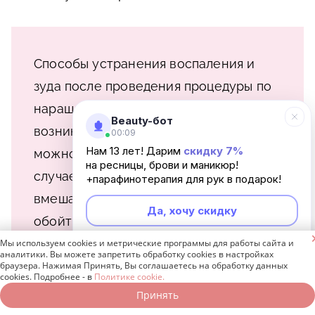
Способы устранения воспаления и
зуда после проведения процедуры по
наращиванию зависят от источника их
Beauty-бот
возникновения. Иногда с симптомами
00:09
Нам 13 лет! Дарим
скидку 7%
можно справиться самостоятельно, а
на ресницы, брови и маникюр!
случается и так, что без
+парафинотерапия для рук в подарок!
вмешательства врача никак не
Да, хочу скидку
обойтись.

Мы используем cookies и метрические программы для работы сайта и
Неинтересно
аналитики. Вы можете запретить обработку cookies в настройках
браузера. Нажимая Принять, Вы соглашаетесь на обработку данных
cookies. Подробнее - в
Политике cookie.
Принять
Записаться онлайн
Позвонить бесплатно