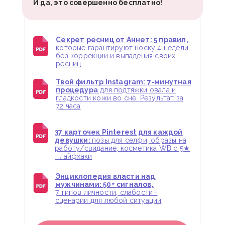
И да, это совершенно бесплатно!
Секрет ресниц от Аннет: 5 правил,
которые гарантируют носку 4 недели
без коррекции и выпадения своих
ресниц
Твой фильтр Instagram: 7-минутная
процедура
для подтяжки овала и
гладкости кожи во сне. Результат за
72 часа
37 карточек Pinterest для каждой
девушки:
позы для селфи, образы на
работу/свидание, косметика WB с 5★
+ лайфхаки
Энциклопедия власти над
мужчинами: 50+ сигналов,
7 типов личности, слабости +
сценарии для любой ситуации