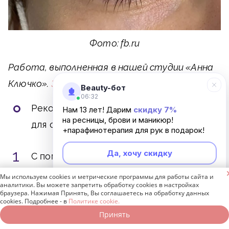
Фото: fb.ru
Работа, выполненная в нашей студии «Анна
Ключко».
Записаться на наращивание ресниц
Beauty-бот
06:32
Рекомендации по использованию теней
Нам 13 лет! Дарим
скидку 7%
на ресницы, брови и маникюр!
для окрашивания бровей
+парафинотерапия для рук в подарок!
Да, хочу скидку
С помощью щеточки тщательно
расчесать брови.

Мы используем cookies и метрические программы для работы сайта и
Неинтересно
аналитики. Вы можете запретить обработку cookies в настройках
браузера. Нажимая Принять, Вы соглашаетесь на обработку данных
Опустить аппликатор в тени и набрать
cookies. Подробнее - в
Политике cookie.
на него немного средства.
Принять
Записаться онлайн
Позвонить бесплатно