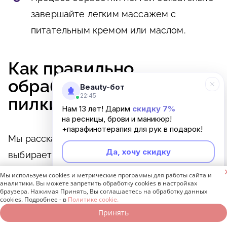
завершайте легким массажем с
питательным кремом или маслом.
Как правильно
обрабатывать и хранить
Beauty-бот
22:45
пилки
Нам 13 лет! Дарим
скидку 7%
на ресницы, брови и маникюр!
+парафинотерапия для рук в подарок!
Мы рассказали, по какому принципу
Да, хочу скидку
выбирается абразивность пилки для
искусственных ногтей, натуральных, крепких

Мы используем cookies и метрические программы для работы сайта и
Неинтересно
аналитики. Вы можете запретить обработку cookies в настройках
и ломких.
браузера. Нажимая Принять, Вы соглашаетесь на обработку данных
cookies. Подробнее - в
Политике cookie.
Принять
Записаться онлайн
Позвонить бесплатно