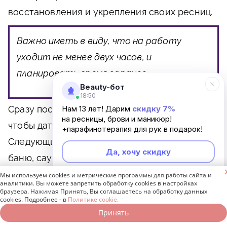
восстановления и укрепления своих ресниц.
Важно иметь в виду, что на работу
уходит не менее двух часов, и
планировать время заранее.
Beauty-бот
18:50
Сразу после процедуры нельзя умываться,
Нам 13 лет! Дарим
скидку 7%
на ресницы, брови и маникюр!
чтобы дать клею высохнуть и набрать силу.
+парафинотерапия для рук в подарок!
Следующие два дня желательно не посещать
Да, хочу скидку
баню, сауну, бассейн, открытые водоемы.

Мы используем cookies и метрические программы для работы сайта и
Неинтересно
аналитики. Вы можете запретить обработку cookies в настройках
Уход за ресницами
браузера. Нажимая Принять, Вы соглашаетесь на обработку данных
cookies. Подробнее - в
Политике cookie.
после японского
Принять
Записаться онлайн
Позвонить бесплатно