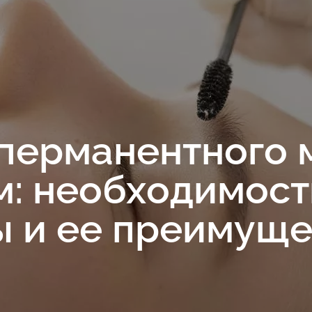
перманентного 
: необходимост
 и ее преимуще