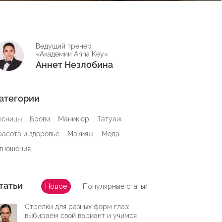
Ведущий тренер
«Академии Anna Key»
Аннет Незлобина
атегории
есницы
Брови
Маникюр
Татуаж
расота и здоровье
Макияж
Мода
тношения
татьи
Новое
Популярные статьи
Стрелки для разных форм глаз:
выбираем свой вариант и учимся