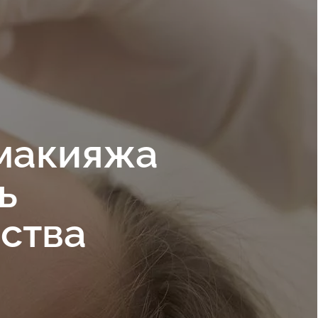
макияжа
ь
ства