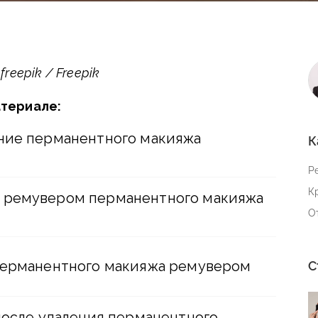
eepik / Freepik
атериале:
ние перманентного макияжа
К
Р
К
 ремувером перманентного макияжа
О
перманентного макияжа ремувером
С
 после удаления перманентного