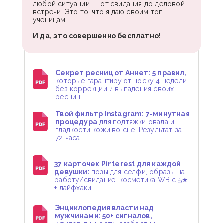
любой ситуации — от свидания до деловой
встречи. Это то, что я даю своим топ-
ученицам.
И да, это совершенно бесплатно!
Секрет ресниц от Аннет: 5 правил,
которые гарантируют носку 4 недели
без коррекции и выпадения своих
ресниц
Твой фильтр Instagram: 7-минутная
процедура
для подтяжки овала и
гладкости кожи во сне. Результат за
72 часа
37 карточек Pinterest для каждой
девушки:
позы для селфи, образы на
работу/свидание, косметика WB с 5★
+ лайфхаки
Энциклопедия власти над
мужчинами: 50+ сигналов,