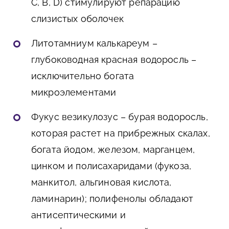
С, B, D) стимулируют репарацию
слизистых оболочек
Литотамниум калькареум –
глубоководная красная водоросль –
исключительно богата
микроэлементами
Фукус везикулозус – бурая водоросль,
которая растет на прибрежных скалах,
богата йодом, железом, марганцем,
цинком и полисахаридами (фукоза,
манкитол, альгиновая кислота,
ламинарин); полифенолы обладают
антисептическими и