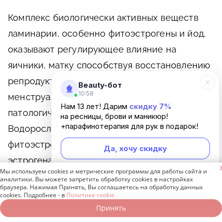
Комплекс биологически активных веществ
ламинарии, особенно фитоэстрогены и йод,
оказывают регулирующее влияние на
яичники, матку способствуя восстановлению
репродуктивной функции, регулируя
Beauty-бот
10:58
менструальный цикл и уменьшая
Нам 13 лет! Дарим
скидку 7%
патологические проявления преклимакса.
на ресницы, брови и маникюр!
+парафинотерапия для рук в подарок!
Водоросли ламинария и спирулина богаты
фитоэстрогенами, которые снижают уровень
Да, хочу скидку
эстрогена, приостанавливая развитие онко-

Мы используем cookies и метрические программы для работы сайта и
Неинтересно
процесса у женщин, позволяют продлить
аналитики. Вы можете запретить обработку cookies в настройках
браузера. Нажимая Принять, Вы соглашаетесь на обработку данных
период репродукции, предотвратить
cookies. Подробнее - в
Политике cookie.
увядание кожи и организма, связанное с
Принять
Записаться онлайн
Позвонить бесплатно