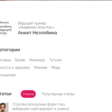
Ведущий тренер
«Академии Anna Key»
Аннет Незлобина
атегории
есницы
Брови
Маникюр
Татуаж
расота и здоровье
Макияж
Мода
тношения
татьи
Новое
Популярные статьи
Стрелки для разных форм глаз:
выбираем свой вариант и учимся