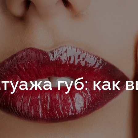
туажа губ: как 