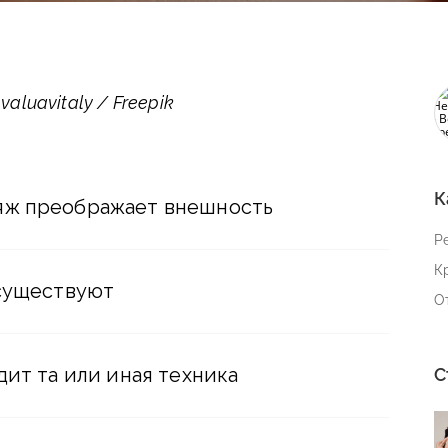
luavitaly / Freepik
К
яж преображает внешность
Р
К
 существуют
О
дит та или иная техника
С