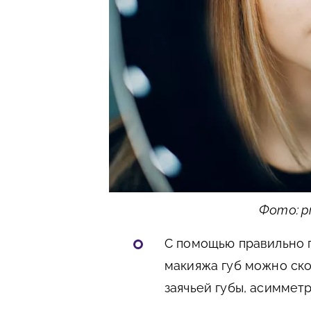
Фото: pr
С помощью правильно 
макияжа губ можно ско
заячьей губы, асиммет