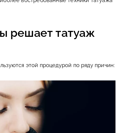
аиболее востребованные техники татуажа
ы решает татуаж
ьзуются этой процедурой по ряду причин: