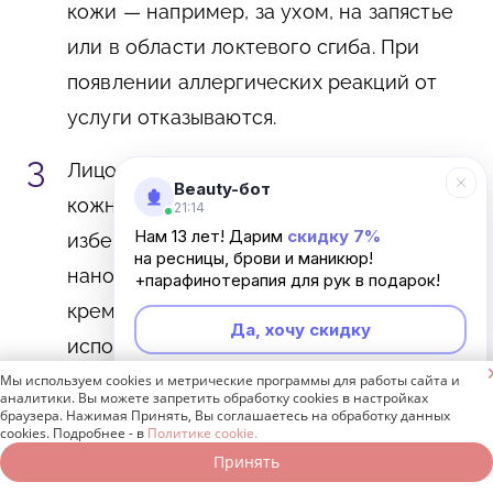
кожи — например, за ухом, на запястье
или в области локтевого сгиба. При
появлении аллергических реакций от
услуги отказываются.
Лицо тщательно очищают от макияжа,
Beauty-бот
кожного жира, грязи и пыли. Чтобы
21:14
Нам 13 лет! Дарим
скидку 7%
избежать окрашивания кожи, на нее
на ресницы, брови и маникюр!
наносят масло, вазелин или плотный
+парафинотерапия для рук в подарок!
крем. Для защиты нижнего века
Да, хочу скидку
используются специальные патчи. Перед

началом процедуры контактные линзы
Мы используем cookies и метрические программы для работы сайта и
Неинтересно
аналитики. Вы можете запретить обработку cookies в настройках
необходимо снять.
браузера. Нажимая Принять, Вы соглашаетесь на обработку данных
cookies. Подробнее - в
Политике cookie.
Принять
Записаться онлайн
Позвонить бесплатно
Состав наносят на ресницы с помощью