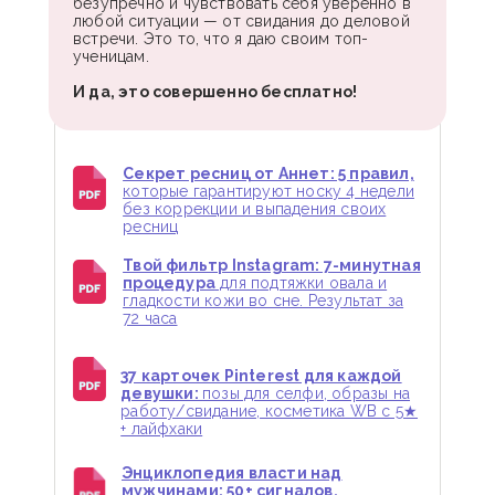
безупречно и чувствовать себя уверенно в
любой ситуации — от свидания до деловой
встречи. Это то, что я даю своим топ-
ученицам.
И да, это совершенно бесплатно!
Секрет ресниц от Аннет: 5 правил,
которые гарантируют носку 4 недели
без коррекции и выпадения своих
ресниц
Твой фильтр Instagram: 7-минутная
процедура
для подтяжки овала и
гладкости кожи во сне. Результат за
72 часа
37 карточек Pinterest для каждой
девушки:
позы для селфи, образы на
работу/свидание, косметика WB с 5★
+ лайфхаки
Энциклопедия власти над
мужчинами: 50+ сигналов,