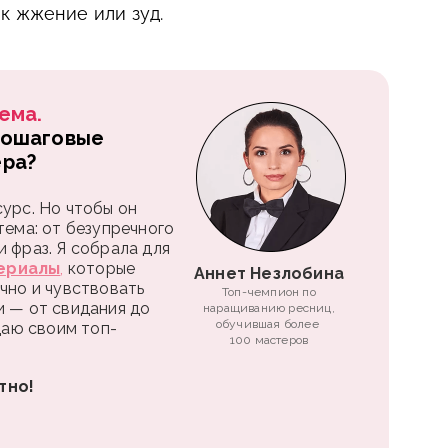
к жжение или зуд.
ема.
пошаговые
ера?
урс. Но чтобы он
тема: от безупречного
 фраз. Я собрала для
ериалы
,
которые
Аннет Незлобина
чно и чувствовать
Топ-чемпион по
и — от свидания до
наращиванию ресниц,
обучившая более
 даю своим топ-
100 мастеров
тно!