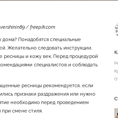
rshinin89 / freepik.com
ы дома?
Понадобятся специальные
лей. Желательно следовать инструкции,
К
е ресницы и кожу век. Перед процедурой
Р
комендациями специалистов и соблюдать
К
О
ащенные ресницы рекомендуется, если
вились признаки раздражения или нужно
С
снятие необходимо перед проведением
 при смене стиля.