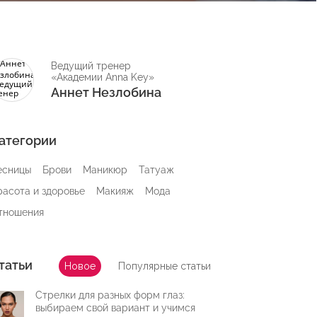
Ведущий тренер
«Академии Anna Key»
Аннет Незлобина
атегории
есницы
Брови
Маникюр
Татуаж
расота и здоровье
Макияж
Мода
тношения
татьи
Новое
Популярные статьи
Стрелки для разных форм глаз:
выбираем свой вариант и учимся