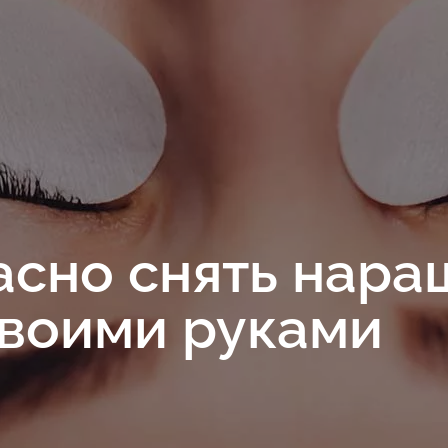
асно снять нар
воими руками