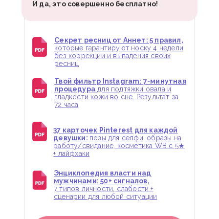
И да, это совершенно бесплатно!
Секрет ресниц от Аннет: 5 правил,
которые гарантируют носку 4 недели
без коррекции и выпадения своих
ресниц
Твой фильтр Instagram: 7-минутная
процедура
для подтяжки овала и
гладкости кожи во сне. Результат за
72 часа
37 карточек Pinterest для каждой
девушки:
позы для селфи, образы на
работу/свидание, косметика WB с 5★
+ лайфхаки
Энциклопедия власти над
мужчинами: 50+ сигналов,
7 типов личности, слабости +
сценарии для любой ситуации