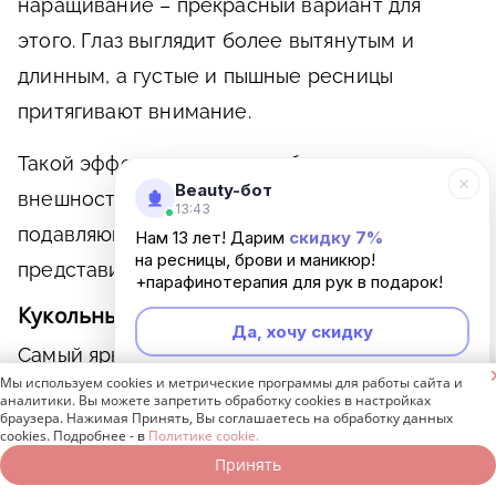
наращивание – прекрасный вариант для
этого. Глаз выглядит более вытянутым и
длинным, а густые и пышные ресницы
притягивают внимание.
Такой эффект позволяет добавить во
Beauty-бот
внешность восточного колорита. Он подходит
13:43
подавляющему большинству
Нам 13 лет! Дарим
скидку 7%
на ресницы, брови и маникюр!
представительниц прекрасного пола.
+парафинотерапия для рук в подарок!
Кукольный (овальный)
Да, хочу скидку
Самый яркий вариант наращивания. Длинные

Мы используем cookies и метрические программы для работы сайта и
волоски приклеиваются по всему периметру
Неинтересно
аналитики. Вы можете запретить обработку cookies в настройках
браузера. Нажимая Принять, Вы соглашаетесь на обработку данных
глаза и плавно переходят к более коротким,
cookies. Подробнее - в
Политике cookie.
приближаясь к внешнему и внутреннему
Принять
Записаться онлайн
Позвонить бесплатно