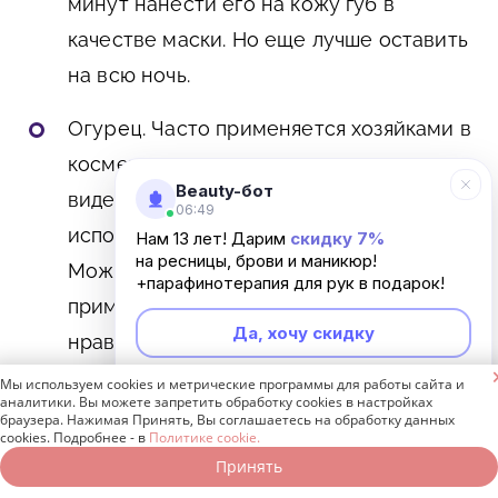
минут нанести его на кожу губ в
качестве маски. Но еще лучше оставить
на всю ночь.
Огурец
. Часто применяется хозяйками в
косметических процедурах в разном
Beauty-бот
виде. Поэтому отличной идеей будет
06:49
использовать его для увлажнения губ.
Нам 13 лет! Дарим
скидку 7%
на ресницы, брови и маникюр!
Можно рассмотреть разные варианты
+парафинотерапия для рук в подарок!
применения и выбрать тот, который
Да, хочу скидку
нравится вам: положить целые дольки

овоща непосредственно на губы,
Мы используем cookies и метрические программы для работы сайта и
Неинтересно
аналитики. Вы можете запретить обработку cookies в настройках
накладывать огуречную кашицу или
браузера. Нажимая Принять, Вы соглашаетесь на обработку данных
cookies. Подробнее - в
Политике cookie.
протирать кожу огуречным соком.
Принять
Записаться онлайн
Позвонить бесплатно