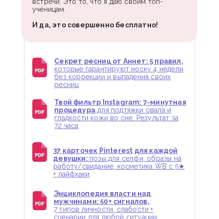
встречи. Это то, что я даю своим топ-
ученицам.
И да, это совершенно бесплатно!
Секрет ресниц от Аннет: 5 правил,
которые гарантируют носку 4 недели
без коррекции и выпадения своих
ресниц
Твой фильтр Instagram: 7-минутная
процедура
для подтяжки овала и
гладкости кожи во сне. Результат за
72 часа
37 карточек Pinterest для каждой
девушки:
позы для селфи, образы на
работу/свидание, косметика WB с 5★
+ лайфхаки
Энциклопедия власти над
мужчинами: 50+ сигналов,
7 типов личности, слабости +
сценарии для любой ситуации