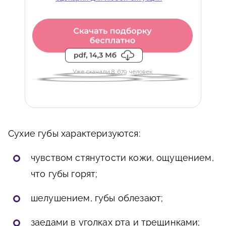
Уже скачали 8 679 человек
Сухие губы характеризуются:
чувством стянутости кожи, ощущением,
что губы горят;
шелушением, губы облезают;
заедами в уголках рта и трещинками;